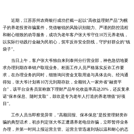
近期，江苏苏州农商银行成功拦截一起以“高收益理财产品”为幌
子的养老投资诈骗案件，凭借敏锐的风险识别能力、严谨的防控流程
和耐心细致的劝导服务，成功为老年客户张大爷守住10万元养老钱，
以实际行动践行金融为民初心，筑牢反诈安全防线，守护好群众的“钱
袋子”。
当日上午，客户张大爷独自来到泰州分行营业部，神色急切地要
求办理到期存单销户取现业务。柜面工作人员严格落实反诈工作要
求，在办理业务的同时，细致询问资金支取用途与具体去向。经沟通
得知，张大爷计划将10万元到期存款，全额转入一家外省“融资平
台”，该平台业务员宣称旗下理财产品年化收益率高达20%，还反复承
诺“保本保息、随时支取”，鼓吹是专为老年人打造的养老增值“好项
目”。
工作人员当即察觉异常，“高额回报、保本保息”是投资理财类诈
骗的典型话术，初步判定张大爷正遭遇养老电信诈骗，立即暂停业务
办理，并第一时间上报运营主管。运营主管迅速到场以温和耐心的态