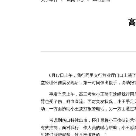
高
6月17日上午，
我行
同里支行营业厅门口上演
堂经理怀佳晨发现后，第一时间伸出援手，协助报
事发当天上午，高三
考生
小王骑车途经
我行
同
臂也受了伤，鲜血直流。面对突发状况，小王手足
动：一方面协助小王拨打报警电话，另一方面通过
考虑到伤口持续出血，怀佳晨将小王搀扶进营
有效控制，面对
我行
工作人员的暖心帮助，小王感
时我们能帮就帮，这是应该做的。”