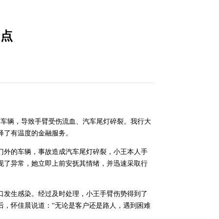
助点
的车辆，导致手臂受伤流血、汽车尾灯碎裂。
我
行大
释了有温度的金融服务。
门外的车辆，事故造成汽车尾灯碎裂，小王本人手
现了异常，她立即上前安抚其情绪，并迅速采取行
口发生感染。经过及时处理，小王手臂伤势得到了
后，怀佳晨说道：“无论是客户还是路人，遇到困难