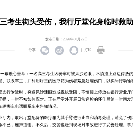
三考生街头受伤，我行厅堂化身临时救
发布日期：2026年06月22日
分享
｜
打印
了一幕暖心善举：一名高三
考生
因骑车时被风沙迷眼，不慎撞上路边停放
警、联系车主，并利用厅堂的医疗箱为伤者紧急处理伤口，以实际行动诠
里支行附近时，突遇风沙迷眼造成视线受阻，不慎撞上停放在银行营业厅
无措，一时不知如何应对。正在厅堂外开展日常巡检的怀佳晨第一时间发
车辆挪车电话联系车主告知情况。
业厅内，取出厅堂配备的医疗箱为其手臂进行止血和消毒处理，避免了伤
激不已，连声道谢。不久后，交警也赶到现场对事故进行了妥善处理。事