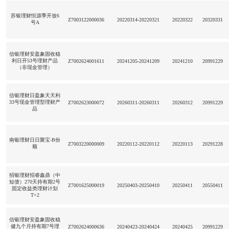
苏银理财恒源季开放6
Z7003122000036
20220314-20220321
20220322
20320331
号A
信银理财安盈象固收稳
利日开53号理财产品
Z7002624001611
20241205-20241209
20241210
20991229
（非现金管理）
信银理财日盈象天天利
33号现金管理型理财产
Z7002623000072
20260311-20260311
20260312
20991229
品
南银理财日日聚宝-B份
Z7003220000009
20220112-20220112
20220113
20291228
额
招银理财招睿鑫鼎（中
短债）270天持有期2号
Z7001625000019
20250403-20250410
20250411
20550411
固定收益类理财计划
T+2
信银理财安盈象固收稳
健九个月持有期7号理
Z7002624000636
20240423-20240424
20240425
20991229