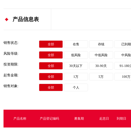
产品信息表
销售状态:
全部
在售
存续
已到
风险等级:
全部
低风险
中低风险
中风
投资期限:
全部
30天以下
30-90天
91-180
起售金额:
全部
1万
5万
100万
销售对象:
全部
个人
产品名称
产品登记编码
募集期
起息日
到期日