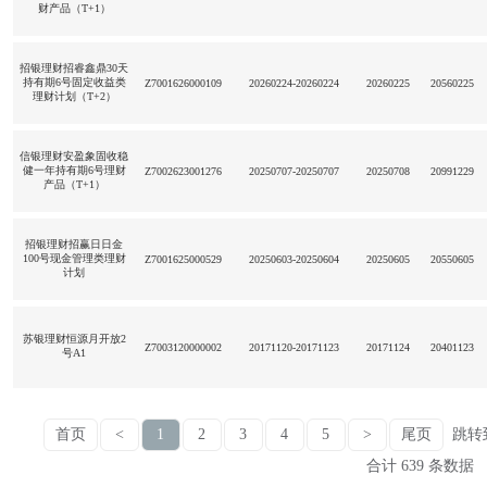
财产品（T+1）
招银理财招睿鑫鼎30天
持有期6号固定收益类
Z7001626000109
20260224-20260224
20260225
20560225
理财计划（T+2）
信银理财安盈象固收稳
健一年持有期6号理财
Z7002623001276
20250707-20250707
20250708
20991229
产品（T+1）
招银理财招赢日日金
100号现金管理类理财
Z7001625000529
20250603-20250604
20250605
20550605
计划
苏银理财恒源月开放2
Z7003120000002
20171120-20171123
20171124
20401123
号A1
首页
<
1
2
3
4
5
>
尾页
跳转
合计 639 条数据