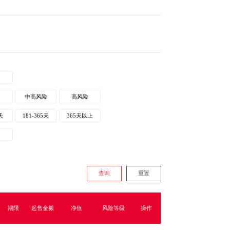
期
险
中高风险
高风险
天
181-365天
365天以上
期限
起售金额
净值
风险等级
操作